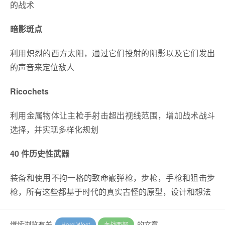
的战术
暗影斑点
利用炽烈的西方太阳，通过它们投射的阴影以及它们发出
的声音来定位敌人
Ricochets
利用金属物体让主枪手射击超出视线范围，增加战术战斗
选择，并实现多样化规划
40 件历史性武器
装备和使用不拘一格的致命霰弹枪，步枪，手枪和狙击步
枪，所有这些都基于时代的真实古怪的原型，设计和想法
继续浏览有关
的文章
Hard West
血战西部