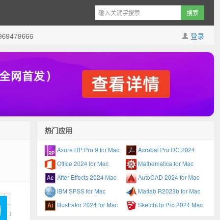
9479666
登录
热门应用
Axure RP Pro 9 for Mac
Acrobat Pro DC 2024
Office 2024 for Mac
Mathematica for Mac
After Effects 2024 Mac
AutoCAD 2024 for Mac
IBM SPSS for Mac
Matlab R2023b for Mac
Illustrator 2024 for Mac
SketchUp Pro 2024 Mac