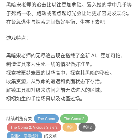
黑暗宋老师的追击比以往更加危险。落入她的掌中几乎等
于死路一条。跑动或者点起灯光会让她更加容易发现你。
在紧急逃生与探索之间做好平衡，生存下去吧！
游戏特点：
黑暗宋老师的无尽追击现在搭载了全新 AI，更加可怕。
制造道具来为生死一线的情况做好准备。
探索被噩梦笼罩的世华高中，探索其黑暗的秘密。
收集资源，从致命的遭遇和负面状态下存活。
解锁工具和升级来访问之前无法进入的区域。
栩栩如生的手绘场景以及动画过场。
继续浏览有关
The Coma
The Coma 2
The Coma 2: Vicious Sisters
昏迷
昏迷2
的文章
昏迷2：恶毒姐妹