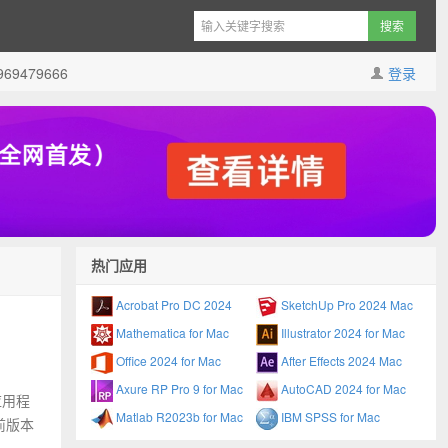
9479666
登录
热门应用
Acrobat Pro DC 2024
SketchUp Pro 2024 Mac
Mathematica for Mac
Illustrator 2024 for Mac
Office 2024 for Mac
After Effects 2024 Mac
Axure RP Pro 9 for Mac
AutoCAD 2024 for Mac
应用程
Matlab R2023b for Mac
IBM SPSS for Mac
前版本