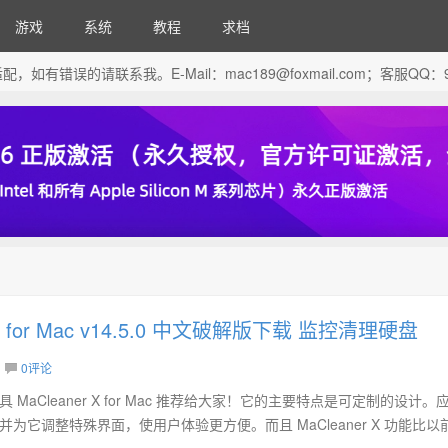
游戏
系统
教程
求档
芯片做了适配，如有错误的请联系我。E-Mail：
mac189@foxmail.com
；客服QQ：96
 X for Mac v14.5.0 中文破解版下载 监控清理硬盘
0评论
 MaCleaner X for Mac 推荐给大家！它的主要特点是可定制的设计。
，并为它调整特殊界面，使用户体验更方便。而且 MaCleaner X 功能比以