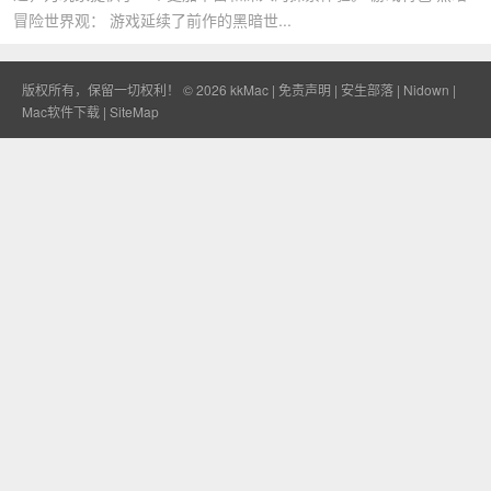
冒险世界观： 游戏延续了前作的黑暗世...
版权所有，保留一切权利！ © 2026
kkMac
|
免责声明
|
安生部落
|
Nidown
|
Mac软件下载
|
SiteMap