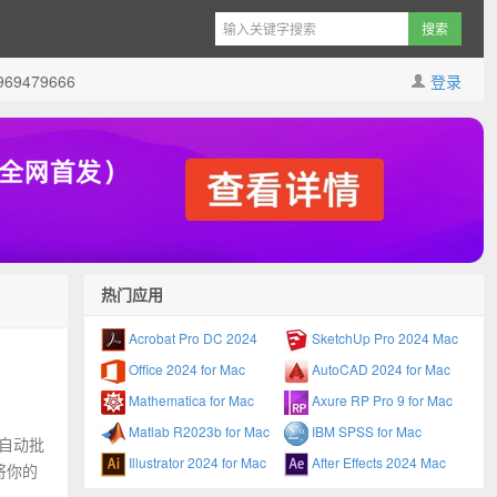
9479666
登录
热门应用
Acrobat Pro DC 2024
SketchUp Pro 2024 Mac
Office 2024 for Mac
AutoCAD 2024 for Mac
Mathematica for Mac
Axure RP Pro 9 for Mac
Matlab R2023b for Mac
IBM SPSS for Mac
的自动批
Illustrator 2024 for Mac
After Effects 2024 Mac
将你的