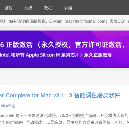
游戏
系统
教程
求档
芯片做了适配，如有错误的请联系我。E-Mail：
mac189@foxmail.com
；客服QQ：96
Clear Complete for Mac v3.11.3 智能调色磨皮软件
0评论
ly Clear Complete 是专业图像清晰化滤镜，超越人为的照片编辑，开创模仿人眼
更少的时间进行手动修改，以最简单，最快捷的方式来改善你每一照片，
.