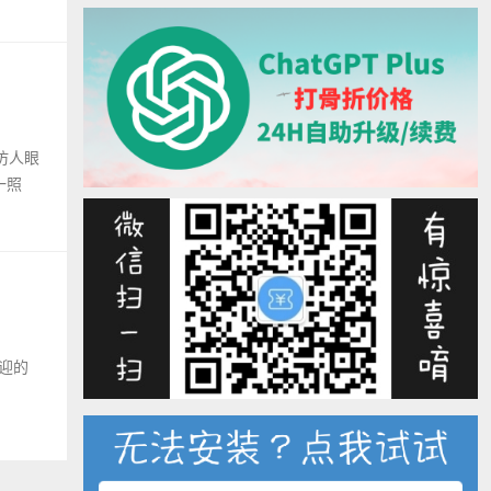
模仿人眼
一照
欢迎的