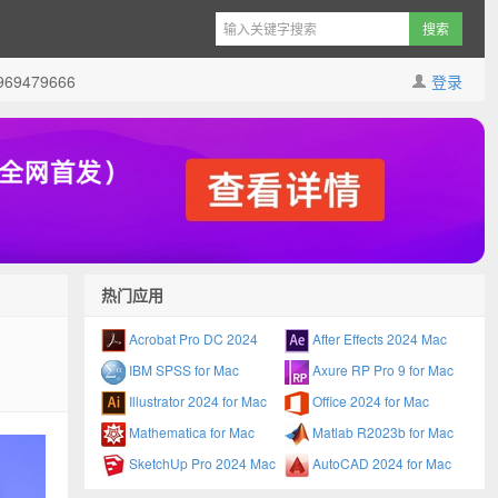
9479666
登录
热门应用
Acrobat Pro DC 2024
After Effects 2024 Mac
IBM SPSS for Mac
Axure RP Pro 9 for Mac
Illustrator 2024 for Mac
Office 2024 for Mac
Mathematica for Mac
Matlab R2023b for Mac
SketchUp Pro 2024 Mac
AutoCAD 2024 for Mac