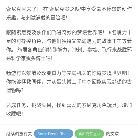
索尼克回来了！ 在'索尼克梦之队'中享受毫不停歇的动作
乐趣，与刺激满载的冒险吧！
跟随索尼克及伙伴们飞进奇妙的梦境世界吧！ 6名魄力十
足的可操控角色，与他们独特又充满魅力的故事正在等着
你。 施展各角色的特殊能力，冲刺、攀墙、飞行来战胜邪
恶科学家蛋头博士吧！
畅游可以攀墙及改变重力等充满机关的惊奇梦境世界吧！
你能够拯救同伴，并从蛋头博士手中夺回能实现梦想的古
遗物吗？
达成任务，挑战头目，找到喜爱的索尼克角色玩具，增加
收藏吧！
继续浏览有关
的文章
Sonic Dream Team
索尼克梦之队