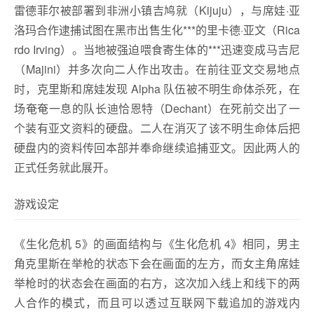
雷德菲尔被部署到非洲小镇吉鸠就（Kijuju），与席娃·亚
洛玛合作逮捕试图在黑市出售生化***的里卡德·亚文（Rica
rdo Irving）。当地被强迫喂食寄生体的***迅速变成马吉尼
（Majini）并多次向二人作出攻击。在前往亚文交易地点
时，克里斯和席娃发现 Alpha 队伍被不明生命体杀死，在
场奄奄一息的队长迪恰恩特（Dechant）在死前交出了一
个装有亚文资料的硬盘。二人在消灭了该不明生命体后把
硬盘内的资料传回本部并奉命继续追捕亚文。因此两人的
正式任务就此展开。
游戏设定
《生化危机 5》的画面结构与《生化危机 4》相同，男主
角克里斯在举枪的状态下会在画面的左方，而女主角席娃
举枪时的状态会在画面的右方，这次加入线上和线下的两
人合作的模式，而且可以透过互联网下载追加的游戏内