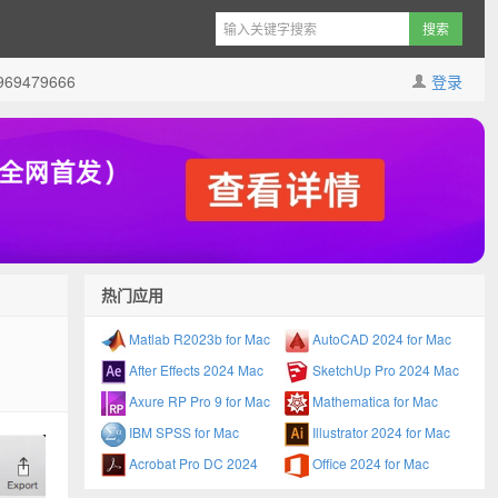
9479666
登录
热门应用
Matlab R2023b for Mac
AutoCAD 2024 for Mac
After Effects 2024 Mac
SketchUp Pro 2024 Mac
Axure RP Pro 9 for Mac
Mathematica for Mac
IBM SPSS for Mac
Illustrator 2024 for Mac
Acrobat Pro DC 2024
Office 2024 for Mac