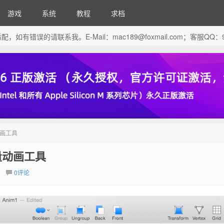
游戏
系统
教程
求档
芯片做了适配，如有错误的请联系我。E-Mail：
mac189@foxmail.com
；客服QQ：96
量动画工具
 矢量动画工具
0评论