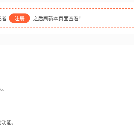
者
注册
之后刷新本页面查看！
色。
时功能。