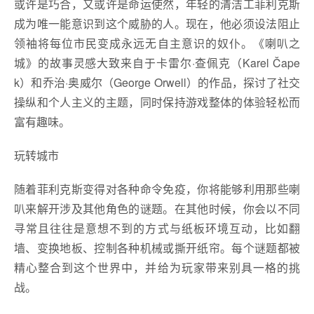
或许是巧合，又或许是命运使然，年轻的清洁工菲利克斯
成为唯一能意识到这个威胁的人。现在，他必须设法阻止
领袖将每位市民变成永远无自主意识的奴仆。《喇叭之
城》的故事灵感大致来自于卡雷尔·查佩克（Karel Čape
k）和乔治·奥威尔（George Orwell）的作品，探讨了社交
操纵和个人主义的主题，同时保持游戏整体的体验轻松而
富有趣味。
玩转城市
随着菲利克斯变得对各种命令免疫，你将能够利用那些喇
叭来解开涉及其他角色的谜题。在其他时候，你会以不同
寻常且往往是意想不到的方式与纸板环境互动，比如翻
墙、变换地板、控制各种机械或撕开纸帘。每个谜题都被
精心整合到这个世界中，并给为玩家带来别具一格的挑
战。