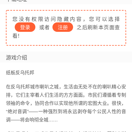
您没有权限访问隐藏内容，您可以选择
登录
或者
注册
之后刷新本页面查
看！
游戏介绍
纸板反乌托邦
在反乌托邦城市喇叭之城，生活由无处不在的喇叭精心安
排，它们主宰着人们生活的方方面面。市民们遵循着专制
领袖的命令，协同合作以实现他所谓的宏图大业。很快，
“绝对音调”——一种强烈到将永远剥夺每个公民人性的音
调——将会响彻全城……