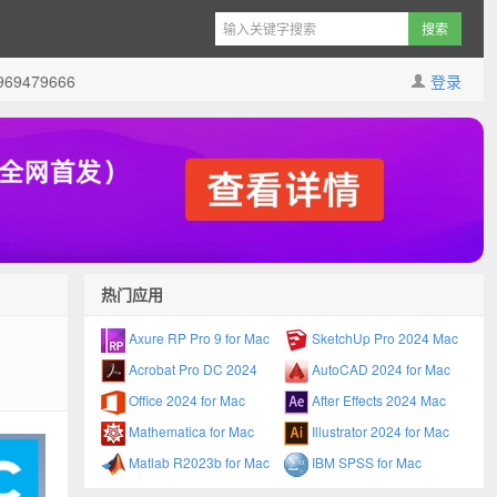
9479666
登录
热门应用
Axure RP Pro 9 for Mac
SketchUp Pro 2024 Mac
Acrobat Pro DC 2024
AutoCAD 2024 for Mac
Office 2024 for Mac
After Effects 2024 Mac
Mathematica for Mac
Illustrator 2024 for Mac
Matlab R2023b for Mac
IBM SPSS for Mac