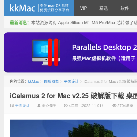
VIP
精选
软件
最新消息：
本站资源均对 Apple Silicon M1-M5 Pro/Max 
kkMac
你的位置：
kkMac
图形图像
平面设计
iCalamus 2 for Mac v2.
>
>
>
iCalamus 2 for Mac v2.25 破解版下
平面设计
麦克先生
4年前（2022-11-01）
2704浏览