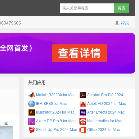
9479666
登录
热门应用
Matlab R2023b for Mac
Acrobat Pro DC 2024
IBM SPSS for Mac
AutoCAD 2024 for Mac
Illustrator 2024 for Mac
After Effects 2024 Mac
Axure RP Pro 9 for Mac
Mathematica for Mac
SketchUp Pro 2024 Mac
Office 2024 for Mac