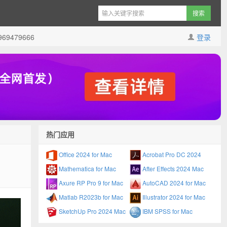
9479666
登录
热门应用
Office 2024 for Mac
Acrobat Pro DC 2024
Mathematica for Mac
After Effects 2024 Mac
Axure RP Pro 9 for Mac
AutoCAD 2024 for Mac
Matlab R2023b for Mac
Illustrator 2024 for Mac
SketchUp Pro 2024 Mac
IBM SPSS for Mac