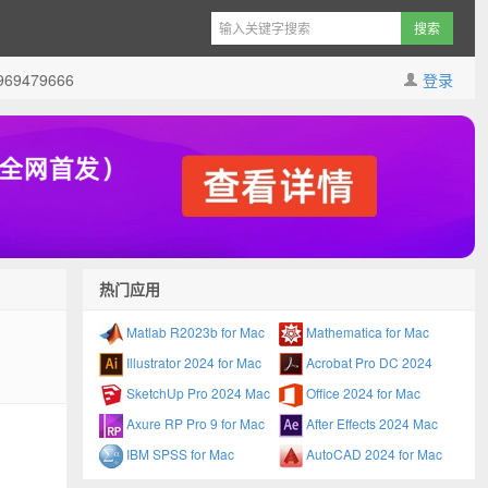
9479666
登录
热门应用
Matlab R2023b for Mac
Mathematica for Mac
Illustrator 2024 for Mac
Acrobat Pro DC 2024
SketchUp Pro 2024 Mac
Office 2024 for Mac
Axure RP Pro 9 for Mac
After Effects 2024 Mac
IBM SPSS for Mac
AutoCAD 2024 for Mac