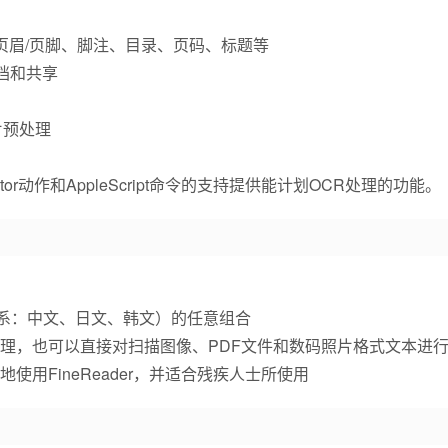
页眉/页脚、脚注、目录、页码、标题等
档和共享
片预处理
r动作和AppleScript命令的支持提供能计划OCR处理的功能。
语系：中文、日文、韩文）的任意组合
理，也可以直接对扫描图像、PDF文件和数码照片格式文本进
用FineReader，并适合残疾人士所使用