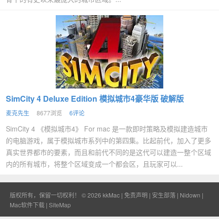
SimCity 4 Deluxe Edition 模拟城市4豪华版 破解版
麦克先生
8677浏览
6评论
SimCity 4 《模拟城市4》 For mac 是一款即时策略及模拟建造城市
的电脑游戏，属于模拟城市系列中的第四集。比起前代，加入了更多
真实世界都市的要素，而且和前代不同的是这代可以建造一整个区域
内的所有城市，将整个区域变成一个都会区，且玩家可以...
版权所有，保留一切权利！ © 2026
kkMac
|
免责声明
|
安生部落
|
Nidown
|
Mac软件下载
|
SiteMap