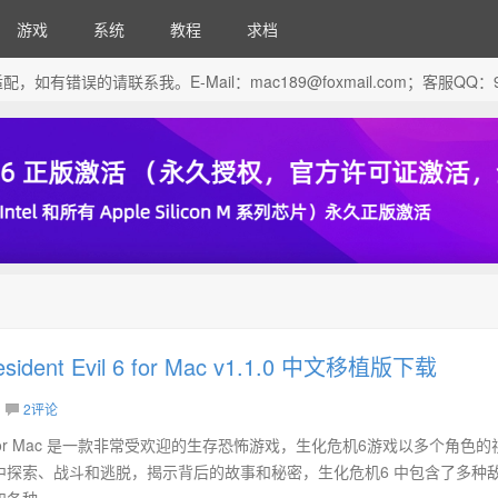
游戏
系统
教程
求档
芯片做了适配，如有错误的请联系我。E-Mail：
mac189@foxmail.com
；客服QQ：96
dent Evil 6 for Mac v1.1.0 中文移植版下载
2评论
vil 6 for Mac 是一款非常受欢迎的生存恐怖游戏，生化危机6游戏以多个角色
中探索、战斗和逃脱，揭示背后的故事和秘密，生化危机6 中包含了多种
种...