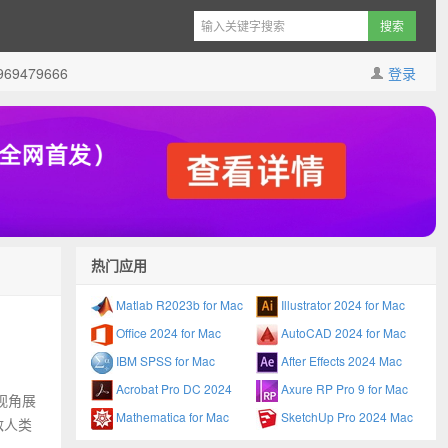
9479666
登录
热门应用
Matlab R2023b for Mac
Illustrator 2024 for Mac
Office 2024 for Mac
AutoCAD 2024 for Mac
IBM SPSS for Mac
After Effects 2024 Mac
Acrobat Pro DC 2024
Axure RP Pro 9 for Mac
的视角展
Mathematica for Mac
SketchUp Pro 2024 Mac
敌人类