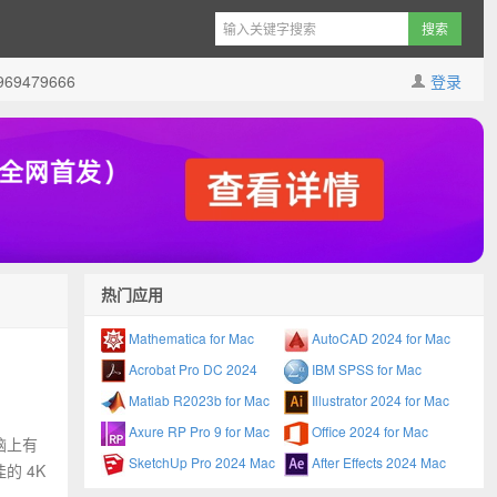
9479666
登录
热门应用
Mathematica for Mac
AutoCAD 2024 for Mac
Acrobat Pro DC 2024
IBM SPSS for Mac
Matlab R2023b for Mac
Illustrator 2024 for Mac
Axure RP Pro 9 for Mac
Office 2024 for Mac
电脑上有
SketchUp Pro 2024 Mac
After Effects 2024 Mac
的 4K