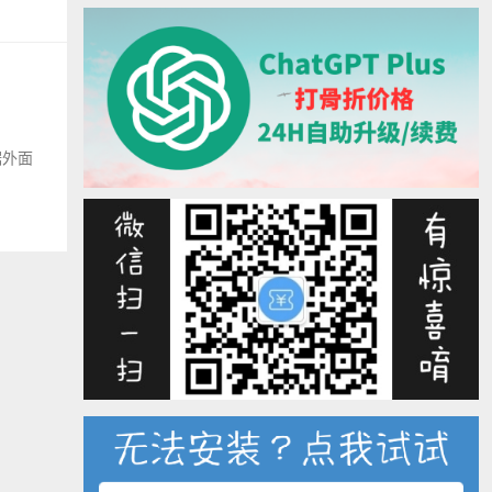
根据外面
。