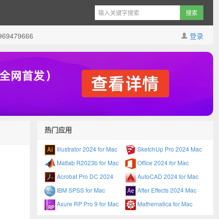
9479666
登录
热门应用
Illustrator 2024 for Mac
SketchUp Pro 2024 Mac
Matlab R2023b for Mac
Office 2024 for Mac
Acrobat Pro DC 2024
AutoCAD 2024 for Mac
IBM SPSS for Mac
After Effects 2024 Mac
Axure RP Pro 9 for Mac
Mathematica for Mac