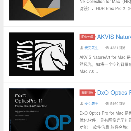
Nik Collection for 
滤镜）、HDR Efex Pro 2（
AKVIS Natu
图像处理
麦克先生
4381浏览
AKVIS NatureArt
然风光，如将一个空的背景成海景
Mac 7.0...
DxO Optics
摄影特效
麦克先生
5460浏览
DxO Optics Pro 
优化软件，具有图像光学纠
功能。 软件信息 软件名称：Dx