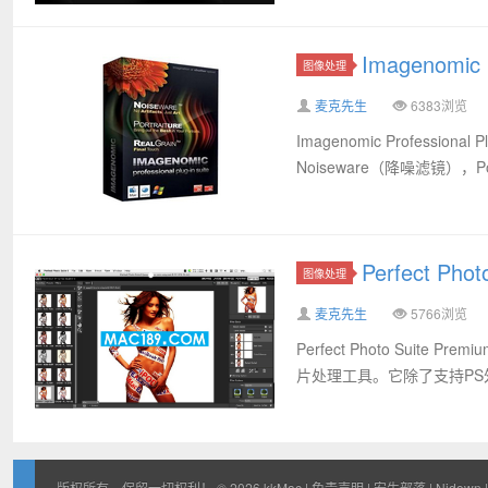
Imagenomic 
图像处理
麦克先生
6383浏览
Imagenomic Profession
Noiseware（降噪滤镜），Po
Perfect Pho
图像处理
麦克先生
5766浏览
Perfect Photo Suit
片处理工具。它除了支持PS外，还支持
版权所有，保留一切权利！ © 2026
kkMac
|
免责声明
|
安生部落
|
Nidown