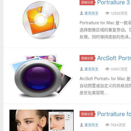
Portraitur
图像处理
麦克先生
12552浏览
Portraiture for M
选择图像区域的重复劳动。
处理，同时保持皮肤的色泽。 .
ArcSoft P
图像处理
麦克先生
10597浏览
ArcSoft Portrait
自动预置或自定义的风格润饰他们
皮优化美容帮...
Portraitu
图像处理
麦克先生
7924浏览