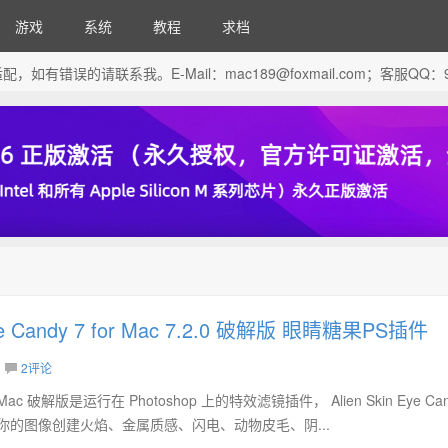
游戏
系统
教程
求档
芯片做了适配，如有错误的请联系我。E-Mail：
mac189@foxmail.com
；客服QQ：96
 Eye Candy 7 for Mac 7.2.0 破解版 眼睛糖果PS插件
2评论
7 for Mac 破解版是运行在 Photoshop 上的特效滤镜插件， Alien Skin Eye Can
版可以为你的图像创建火焰、金属质感、闪电、动物皮毛、阴...