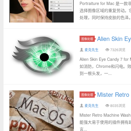
Portraiture for M
选择图像区域的重复劳动。
处理，同时保持皮肤的色泽。 .
Alien Ski
图像处理
麦克先生
7326浏览
Alien Skin Eye Can
如消防，Chrome和闪电
到一根头发，一...
Mister Retr
图像处理
麦克先生
8035浏览
Mister Retro Machi
能强大易于使用的插件拥有超过
言...