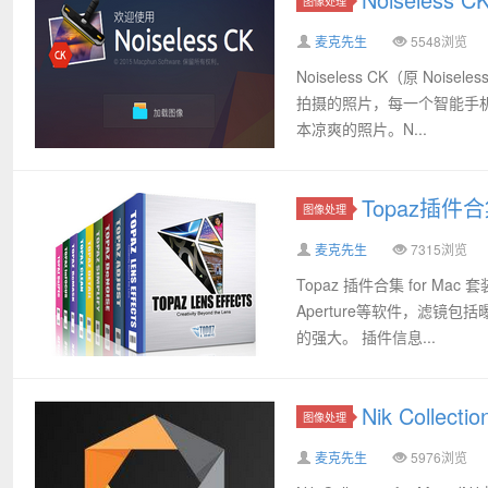
图像处理
麦克先生
5548浏览
Noiseless CK（原 No
拍摄的照片，每一个智能手机
本凉爽的照片。N...
Topaz插件
图像处理
麦克先生
7315浏览
Topaz 插件合集 for Ma
Aperture等软件，滤
的强大。 插件信息...
Nik Collec
图像处理
麦克先生
5976浏览