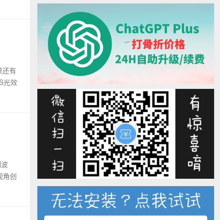
果还有
PS光效
制波
视角创