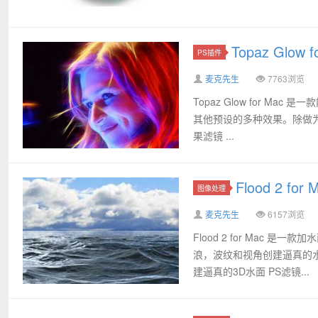
Topaz Glo
PS插件
麦克先生
7763浏览
Topaz Glow for 
其他预设的多种效果。除做为PS滤
果滤镜 ...
Flood 2 
图像处理
麦克先生
6157浏览
Flood 2 for Mac
浪，波纹和视角创建逼真的水样反
建逼真的3D水面 PS滤镜...