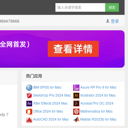
9479666
登录
热门应用
IBM SPSS for Mac
Axure RP Pro 9 for Mac
SketchUp Pro 2024 Mac
Illustrator 2024 for Mac
After Effects 2024 Mac
Acrobat Pro DC 2024
Office 2024 for Mac
Mathematica for Mac
dy 7
AutoCAD 2024 for Mac
Matlab R2023b for Mac