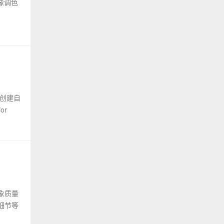
图像调色
始创建自
or
图象质量
细节等