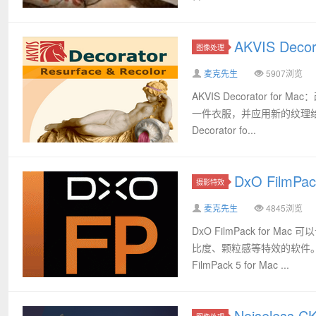
AKVIS Dec
图像处理
麦克先生
5907浏览
AKVIS Decorator 
一件衣服，并应用新的纹理给
Decorator fo...
DxO FilmP
摄影特效
麦克先生
4845浏览
DxO FilmPack fo
比度、颗粒感等特效的软件。
FilmPack 5 for Mac ...
Noiseless