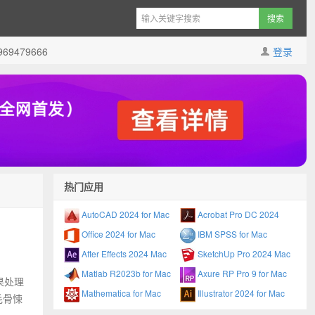
9479666
登录
热门应用
AutoCAD 2024 for Mac
Acrobat Pro DC 2024
Office 2024 for Mac
IBM SPSS for Mac
After Effects 2024 Mac
SketchUp Pro 2024 Mac
Matlab R2023b for Mac
Axure RP Pro 9 for Mac
果处理
Mathematica for Mac
Illustrator 2024 for Mac
人毛骨悚