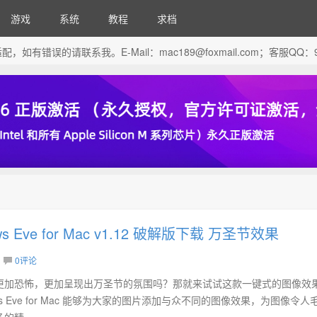
游戏
系统
教程
求档
芯片做了适配，如有错误的请联系我。E-Mail：
mac189@foxmail.com
；客服QQ：96
llows Eve for Mac v1.12 破解版下载 万圣节效果
0评论
更加恐怖，更加呈现出万圣节的氛围吗？那就来试试这款一键式的图像效
allows Eve for Mac 能够为大家的图片添加与众不同的图像效果，为图像令
精...