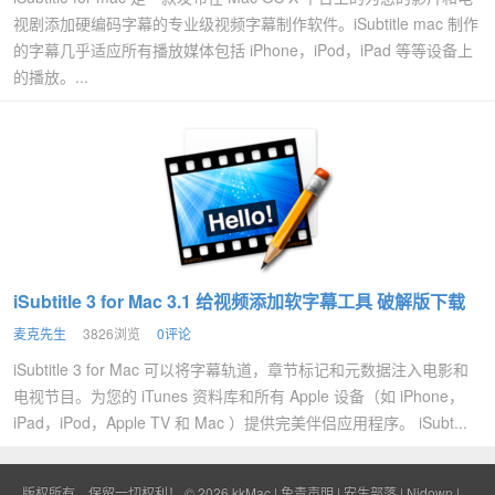
视剧添加硬编码字幕的专业级视频字幕制作软件。iSubtitle mac 制作
的字幕几乎适应所有播放媒体包括 iPhone，iPod，iPad 等等设备上
的播放。...
iSubtitle 3 for Mac 3.1 给视频添加软字幕工具 破解版下载
麦克先生
3826浏览
0评论
iSubtitle 3 for Mac 可以将字幕轨道，章节标记和元数据注入电影和
电视节目。为您的 iTunes 资料库和所有 Apple 设备（如 iPhone，
iPad，iPod，Apple TV 和 Mac ）提供完美伴侣应用程序。 iSubt...
版权所有，保留一切权利！ © 2026
kkMac
|
免责声明
|
安生部落
|
Nidown
|