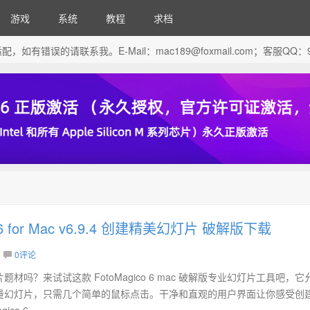
游戏
系统
教程
求档
芯片做了适配，如有错误的请联系我。E-Mail：
mac189@foxmail.com
；客服QQ：96
o 6 for Mac v6.9.4 创建精美幻灯片 破解版下载
0评论
材吗？来试试这款 FotoMagico 6 mac 破解版专业幻灯片工具吧，它
量幻灯片，只需几个简单的鼠标点击。干净和直观的用户界面让你感受创
o 6...