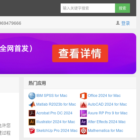
9479666
登录
热门应用
IBM SPSS for Mac
Office 2024 for Mac
Matlab R2023b for Mac
AutoCAD 2024 for Mac
Acrobat Pro DC 2024
Axure RP Pro 9 for Mac
Illustrator 2024 for Mac
After Effects 2024 Mac
允许您
SketchUp Pro 2024 Mac
Mathematica for Mac
建过程