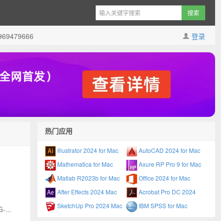
9479666
登录
热门应用
Illustrator 2024 for Mac
AutoCAD 2024 for Mac
Mathematica for Mac
Axure RP Pro 9 for Mac
Matlab R2023b for Mac
Office 2024 for Mac
After Effects 2024 Mac
Acrobat Pro DC 2024
SketchUp Pro 2024 Mac
IBM SPSS for Mac
...