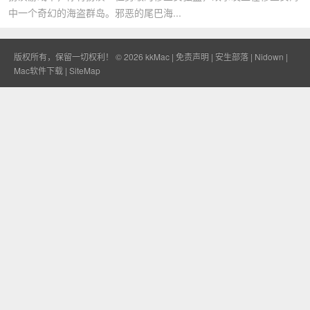
中一个奇幻的海盗群岛。邪恶的尾巴海...
版权所有，保留一切权利！ © 2026
kkMac
|
免责声明
|
安生部落
|
Nidown
|
Mac软件下载
|
SiteMap