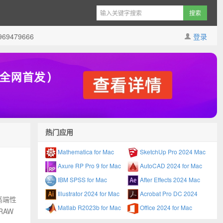
9479666
登录
热门应用
Mathematica for Mac
SketchUp Pro 2024 Mac
Axure RP Pro 9 for Mac
AutoCAD 2024 for Mac
IBM SPSS for Mac
After Effects 2024 Mac
Illustrator 2024 for Mac
Acrobat Pro DC 2024
和高端性
Matlab R2023b for Mac
Office 2024 for Mac
AW