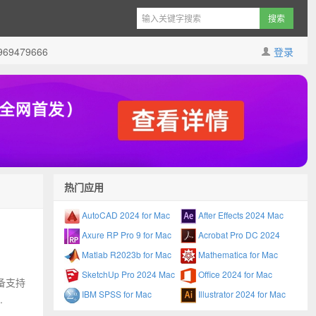
9479666
登录
热门应用
AutoCAD 2024 for Mac
After Effects 2024 Mac
Axure RP Pro 9 for Mac
Acrobat Pro DC 2024
Matlab R2023b for Mac
Mathematica for Mac
SketchUp Pro 2024 Mac
Office 2024 for Mac
于设备支持
IBM SPSS for Mac
Illustrator 2024 for Mac
.