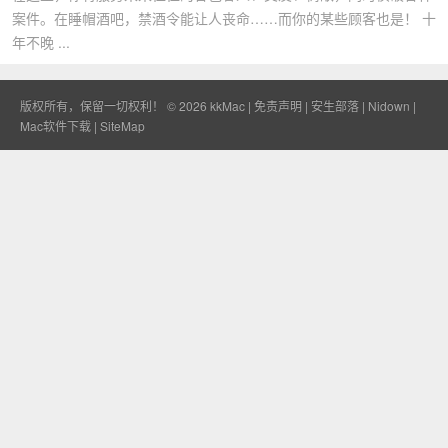
案件。在睡帽酒吧，禁酒令能让人丧命……而你的某些顾客也是！ 十
年不晚 ...
版权所有，保留一切权利！ © 2026
kkMac
|
免责声明
|
安生部落
|
Nidown
|
Mac软件下载
|
SiteMap