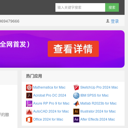
9479666
登录
热门应用
Mathematica for Mac
SketchUp Pro 2024 Mac
Acrobat Pro DC 2024
IBM SPSS for Mac
Axure RP Pro 9 for Mac
Matlab R2023b for Mac
AutoCAD 2024 for Mac
Illustrator 2024 for Mac
更好的酿
Office 2024 for Mac
After Effects 2024 Mac