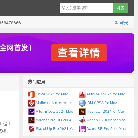
9479666
登录
热门应用
Office 2024 for Mac
AutoCAD 2024 for Mac
Mathematica for Mac
IBM SPSS for Mac
After Effects 2024 Mac
Illustrator 2024 for Mac
Acrobat Pro DC 2024
Matlab R2023b for Mac
，工程工
SketchUp Pro 2024 Mac
Axure RP Pro 9 for Mac
完成，