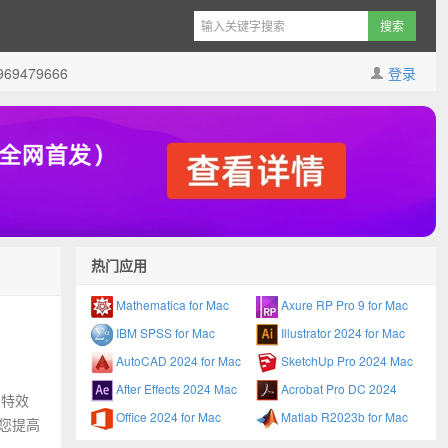
9479666
登录
热门应用
Mathematica for Mac
Axure RP Pro 9 for Mac
IBM SPSS for Mac
Illustrator 2024 for Mac
AutoCAD 2024 for Mac
SketchUp Pro 2024 Mac
After Effects 2024 Mac
Acrobat Pro DC 2024
和特效
Office 2024 for Mac
Matlab R2023b for Mac
助您提高