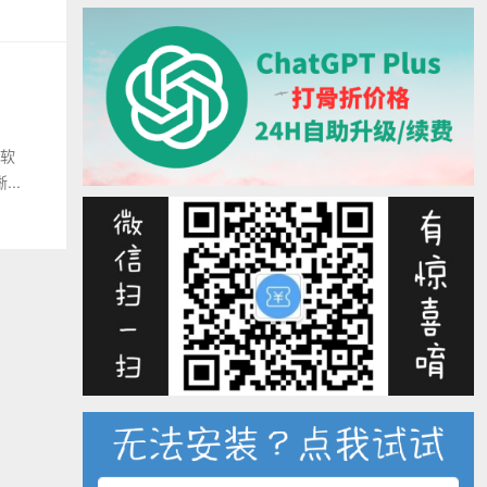
图软
..