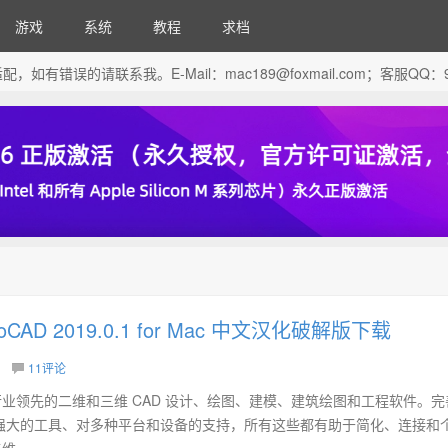
游戏
系统
教程
求档
芯片做了适配，如有错误的请联系我。E-Mail：
mac189@foxmail.com
；客服QQ：96
utoCAD 2019.0.1 for Mac 中文汉化破解版下载
11评论
r Mac 是行业领先的二维和三维 CAD 设计、绘图、建模、建筑绘图和工程软件。
强大的工具、对多种平台和设备的支持，所有这些都有助于简化、连接和
...