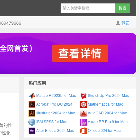
9479666
登录
热门应用
Matlab R2023b for Mac
SketchUp Pro 2024 Mac
Acrobat Pro DC 2024
Mathematica for Mac
Illustrator 2024 for Mac
AutoCAD 2024 for Mac
IBM SPSS for Mac
Axure RP Pro 9 for Mac
完善的性
After Effects 2024 Mac
Office 2024 for Mac
个性化