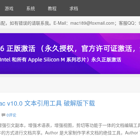
游戏
系统
教程
求档
芯片做了适配，如有错误的请联系我。E-Mail：
mac189@foxmail.com
；客服QQ：96
r Mac v10.0 文本引用工具 破解版下载
0评论
 是一款拥有增强引文副本，增强术语表，增强视图，剪切等功能于一体的文档编辑工
式文件的方式进行文档共享。Author 是大家制作学术文档的绝佳工具，Author