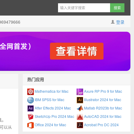
9479666
登录
热门应用
Mathematica for Mac
Axure RP Pro 9 for Mac
IBM SPSS for Mac
Illustrator 2024 for Mac
After Effects 2024 Mac
Matlab R2023b for Mac
SketchUp Pro 2024 Mac
AutoCAD 2024 for Mac
具。
Office 2024 for Mac
Acrobat Pro DC 2024
 可以从