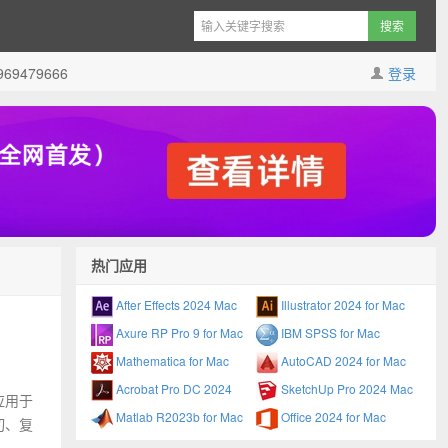
9479666
登录
热门应用
After Effects 2024 Mac
Illustrator 2024 for Mac
Axure RP Pro 9 for Mac
IBM SPSS for Mac
Mathematica for Mac
AutoCAD 2024 for Mac
Acrobat Pro DC 2024
SketchUp Pro 2024 Mac
泛应用于
Matlab R2023b for Mac
Office 2024 for Mac
切、复