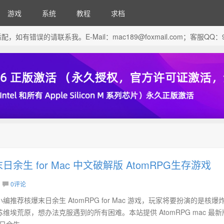
游戏
系统
教程
求档
芯片做了适配，如有错误的请联系我。E-Mail：
mac189@foxmail.com
；客服QQ：96
日余生 for Mac 中文破解版 AtomRPG生存游戏
0评论
推荐核爆末日余生 AtomRPG for Mac 游戏，玩家将要扮演的是核爆
埃荒原，想办法克服遇到的所有困难。本站提供 AtomRPG mac 最
余生...