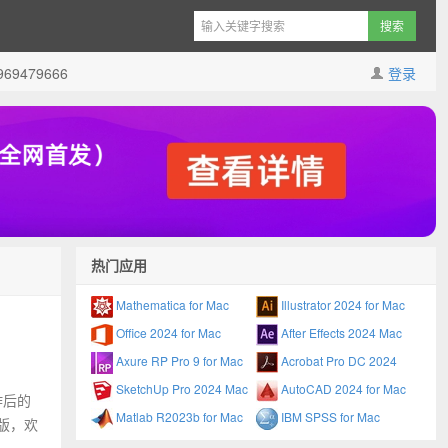
9479666
登录
热门应用
Mathematica for Mac
Illustrator 2024 for Mac
Office 2024 for Mac
After Effects 2024 Mac
Axure RP Pro 9 for Mac
Acrobat Pro DC 2024
SketchUp Pro 2024 Mac
AutoCAD 2024 for Mac
炸后的
Matlab R2023b for Mac
IBM SPSS for Mac
新版，欢