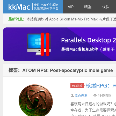
VIP
精选
软件
最新消息：
本站资源均对 Apple Silicon M1-M5 Pro/Max 
kkMac
标签：ATOM RPG: Post-apocalyptic indie game
核爆RPG：末
Mac游戏
麦克先生
4845浏览
喜欢玩末日题材的游戏吗？小编
幸存者，为了生存需要探索苏维
迎下载畅玩！ 核爆RPG：末日