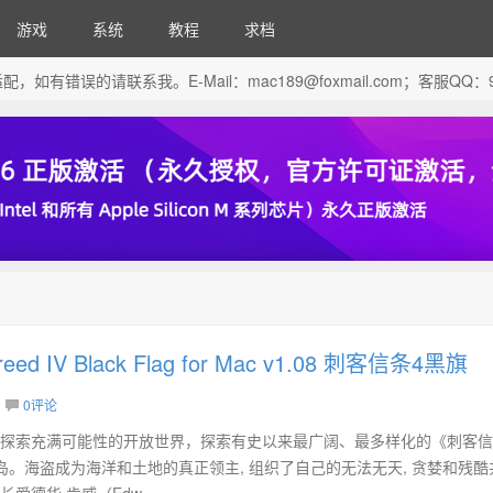
游戏
系统
教程
求档
芯片做了适配，如有错误的请联系我。E-Mail：
mac189@foxmail.com
；客服QQ：96
Creed IV Black Flag for Mac v1.08 刺客信条4黑旗
0评论
家探索充满可能性的开放世界，探索有史以来最广阔、最多样化的《刺客
海群岛。海盗成为海洋和土地的真正领主, 组织了自己的无法无天, 贪婪和残酷
爱德华·肯威（Edw...