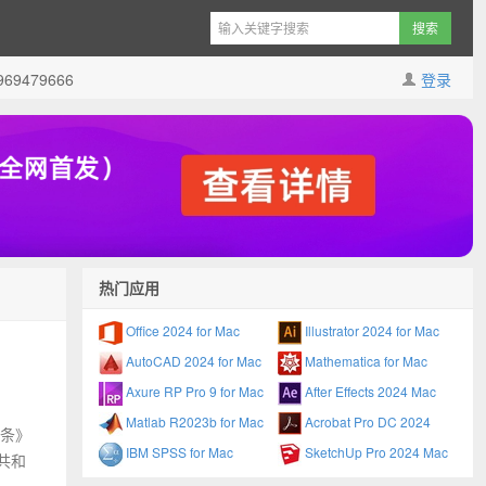
9479666
登录
热门应用
Office 2024 for Mac
Illustrator 2024 for Mac
AutoCAD 2024 for Mac
Mathematica for Mac
Axure RP Pro 9 for Mac
After Effects 2024 Mac
Matlab R2023b for Mac
Acrobat Pro DC 2024
信条》
IBM SPSS for Mac
SketchUp Pro 2024 Mac
共和