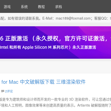
游戏
系统
教程
求档
芯片做了适配，如有错误的请联系我。E-Mail：
mac189@foxmail.com
；客服QQ：96
 2021 for Mac 中文破解版下载 三维渲染软件
2评论
or Mac 破解版是专为建筑师和设计师而开发的一款专业的 3D 渲染软件，可让您通
境和人工照明，图像效果等来创建高质量的表示。Artlantis 破解版随附了 