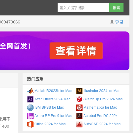
9479666
登录
热门应用
Matlab R2023b for Mac
Illustrator 2024 for Mac
After Effects 2024 Mac
SketchUp Pro 2024 Mac
IBM SPSS for Mac
Mathematica for Mac
Axure RP Pro 9 for Mac
Acrobat Pro DC 2024
过使用不
Office 2024 for Mac
AutoCAD 2024 for Mac
400