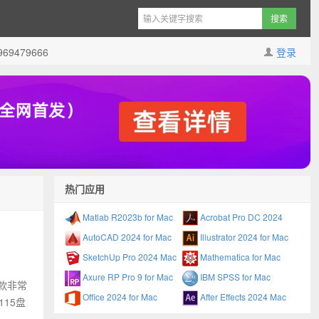
9479666
登录
热门应用
Matlab R2023b for Mac
Acrobat Pro DC 2024
AutoCAD 2024 for Mac
Illustrator 2024 for Mac
SketchUp Pro 2024 Mac
Mathematica for Mac
Axure RP Pro 9 for Mac
IBM SPSS for Mac
一款非常
Office 2024 for Mac
After Effects 2024 Mac
115盘