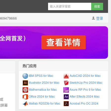
9479666
登录
热门应用
IBM SPSS for Mac
AutoCAD 2024 for Mac
Illustrator 2024 for Mac
SketchUp Pro 2024 Mac
Mathematica for Mac
Axure RP Pro 9 for Mac
Office 2024 for Mac
After Effects 2024 Mac
 或
Matlab R2023b for Mac
Acrobat Pro DC 2024
何屏幕