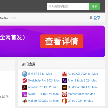
9479666
登录
热门应用
IBM SPSS for Mac
AutoCAD 2024 for Mac
SketchUp Pro 2024 Mac
After Effects 2024 Mac
Acrobat Pro DC 2024
Illustrator 2024 for Mac
Axure RP Pro 9 for Mac
Mathematica for Mac
in 滤镜
Matlab R2023b for Mac
Office 2024 for Mac