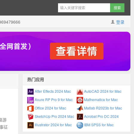
9479666
登录
热门应用
After Effects 2024 Mac
AutoCAD 2024 for Mac
Axure RP Pro 9 for Mac
Mathematica for Mac
Office 2024 for Mac
Matlab R2023b for Mac
SketchUp Pro 2024 Mac
Acrobat Pro DC 2024
战略游
Illustrator 2024 for Mac
IBM SPSS for Mac
事征