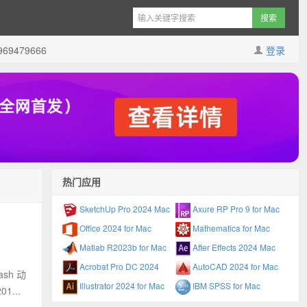
9479666
登录
热门应用
SketchUp Pro 2024 Mac
Axure RP Pro 9 for Mac
Office 2024 for Mac
Mathematica for Mac
Matlab R2023b for Mac
After Effects 2024 Mac
Acrobat Pro DC 2024
AutoCAD 2024 for Mac
sh 动
Illustrator 2024 for Mac
IBM SPSS for Mac
...