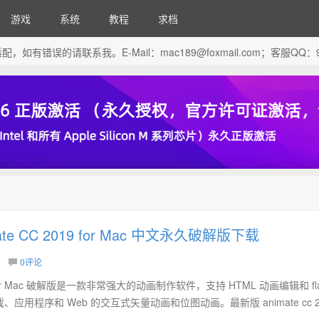
游戏
系统
教程
求档
芯片做了适配，如有错误的请联系我。E-Mail：
mac189@foxmail.com
；客服QQ：96
mate CC 2019 for Mac 中文永久破解版下载
0评论
019 for Mac 破解版是一款非常强大的动画制作软件，支持 HTML 动画编辑和 fla
用程序和 Web 的交互式矢量动画和位图动画。最新版 animate cc 201