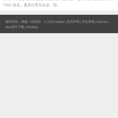
7000 余名，奥多比专为企业、知...
版权所有，保留一切权利！ © 2026
kkMac
|
免责声明
|
安生部落
|
Nidown
|
Mac软件下载
|
SiteMap