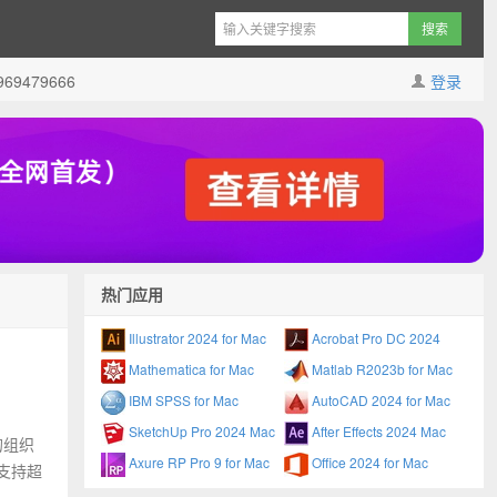
9479666
登录
热门应用
Illustrator 2024 for Mac
Acrobat Pro DC 2024
Mathematica for Mac
Matlab R2023b for Mac
IBM SPSS for Mac
AutoCAD 2024 for Mac
SketchUp Pro 2024 Mac
After Effects 2024 Mac
的组织
Axure RP Pro 9 for Mac
Office 2024 for Mac
还支持超