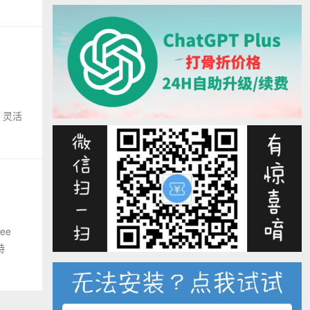
。灵活
ee
特