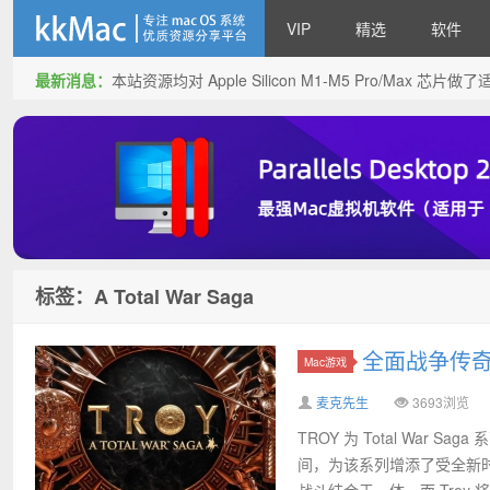
VIP
精选
软件
最新消息：
本站资源均对 Apple Silicon M1-M5 Pro/Max 
kkMac
标签：A Total War Saga
全面战争传奇:特洛
Mac游戏
麦克先生
3693浏览
TROY 为 Total Wa
间，为该系列增添了受全新时代
战斗结合于一体，而 Troy 将.