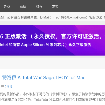
游戏
系统
教程
求档
芯片做了适配，如有错误的请联系我。E-Mail：
mac189@foxmail.com
；客服QQ：96
伊 A Total War Saga:TROY for Mac
0评论
r Saga 系列的最新作品。本作取材于荷马的《伊利亚特》，聚焦于特洛伊战争的
背景启发的新特色。Total War 独具特色地将回合制帝国管理与壮观
..