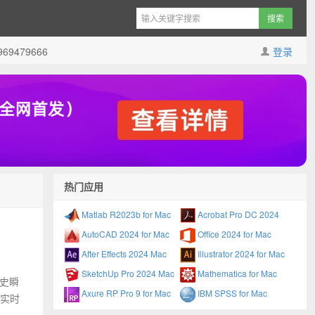
9479666
登录
热门应用
Matlab R2023b for Mac
Acrobat Pro DC 2024
AutoCAD 2024 for Mac
Office 2024 for Mac
After Effects 2024 Mac
Illustrator 2024 for Mac
SketchUp Pro 2024 Mac
Mathematica for Mac
历史瞬
Axure RP Pro 9 for Mac
IBM SPSS for Mac
的实时