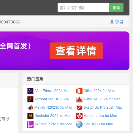
9479666
登录
热门应用
After Effects 2024 Mac
Office 2024 for Mac
Acrobat Pro DC 2024
AutoCAD 2024 for Mac
Matlab R2023b for Mac
SketchUp Pro 2024 Mac
Illustrator 2024 for Mac
Mathematica for Mac
它可以
Axure RP Pro 9 for Mac
IBM SPSS for Mac