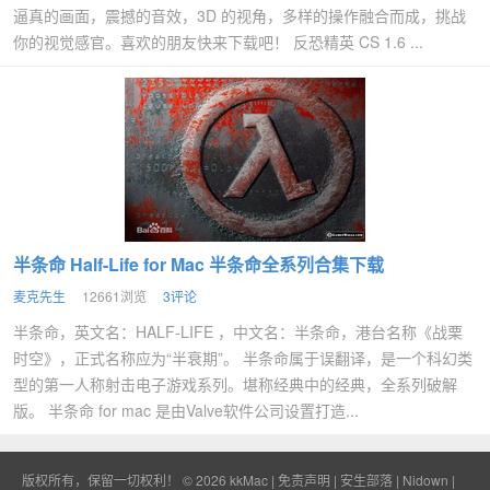
逼真的画面，震撼的音效，3D 的视角，多样的操作融合而成，挑战
你的视觉感官。喜欢的朋友快来下载吧！ 反恐精英 CS 1.6 ...
半条命 Half-Life for Mac 半条命全系列合集下载
麦克先生
12661浏览
3评论
半条命，英文名：HALF-LIFE ，中文名：半条命，港台名称《战栗
时空》，正式名称应为“半衰期”。 半条命属于误翻译，是一个科幻类
型的第一人称射击电子游戏系列。堪称经典中的经典，全系列破解
版。 半条命 for mac 是由Valve软件公司设置打造...
版权所有，保留一切权利！ © 2026
kkMac
|
免责声明
|
安生部落
|
Nidown
|